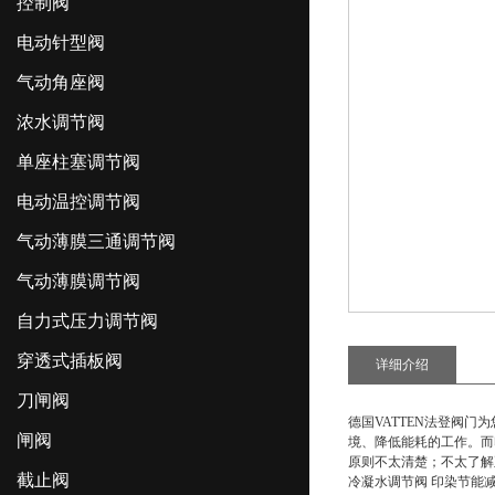
控制阀
电动针型阀
气动角座阀
浓水调节阀
单座柱塞调节阀
电动温控调节阀
气动薄膜三通调节阀
气动薄膜调节阀
自力式压力调节阀
穿透式插板阀
详细介绍
刀闸阀
德国VATTEN法登阀门
闸阀
境、降低能耗的工作。而
原则不太清楚；不太了解
截止阀
冷凝水调节阀 印染节能