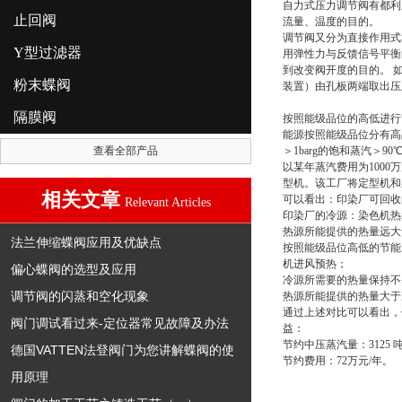
自力式压力调节阀
有都利
止回阀
流量、温度的目的。
调节阀又分为直接作用式
Y型过滤器
用弹性力与反馈信号平衡
到改变阀开度的目的。 
粉末蝶阀
装置）由孔板两端取出压
隔膜阀
按照能级品位的高低进行
能源按照能级品位分有高品
查看全部产品
＞1barg的饱和蒸汽＞9
以某年蒸汽费用为1000
型机。该工厂将定型机和
相关文章
可以看出：印染厂可回收
Relevant Articles
印染厂的冷源：染色机热
热源所能提供的热量远大于
法兰伸缩蝶阀应用及优缺点
按照能级品位高低的节能
机进风预热；
偏心蝶阀的选型及应用
冷源所需要的热量保持不
调节阀的闪蒸和空化现象
热源所能提供的热量大于冷
通过上述对比可以看出，优
阀门调试看过来-定位器常见故障及办法
益：
节约中压蒸汽量：3125 
德国VATTEN法登阀门为您讲解蝶阀的使
节约费用：72万元/年。
用原理