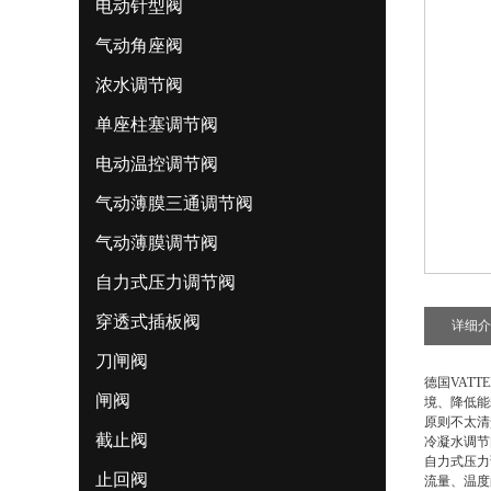
电动针型阀
气动角座阀
浓水调节阀
单座柱塞调节阀
电动温控调节阀
气动薄膜三通调节阀
气动薄膜调节阀
自力式压力调节阀
穿透式插板阀
详细介
刀闸阀
德国VAT
闸阀
境、降低能
原则不太清
截止阀
冷凝水调节
自力式压力
止回阀
流量、温度