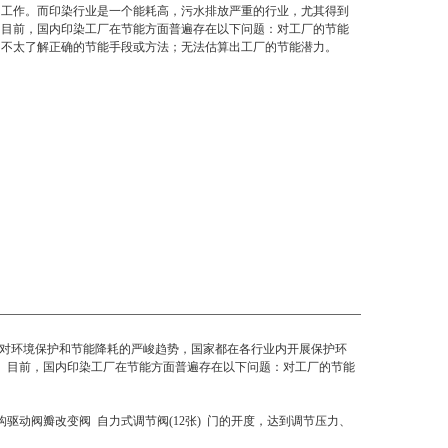
的工作。而印染行业是一个能耗高，污水排放严重的行业，尤其得到
。目前，国内印染工厂在节能方面普遍存在以下问题：对工厂的节能
；不太了解正确的节能手段或方法；无法估算出工厂的节能潜力。
面对环境保护和节能降耗的严峻趋势，国家都在各行业内开展保护环
。目前，国内印染工厂在节能方面普遍存在以下问题：对工厂的节能
动阀瓣改变阀 自力式调节阀(12张) 门的开度，达到调节压力、