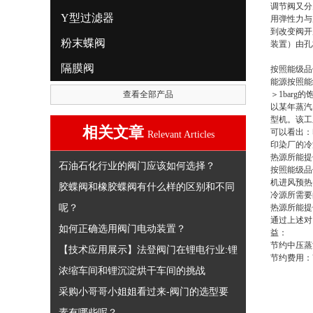
调节阀又分
Y型过滤器
用弹性力与
到改变阀开
粉末蝶阀
装置）由孔
隔膜阀
按照能级品
能源按照能
查看全部产品
＞1barg
以某年蒸汽
型机。该工
相关文章
可以看出：
Relevant Articles
印染厂的冷
热源所能提
石油石化行业的阀门应该如何选择？
按照能级品
机进风预热
胶蝶阀和橡胶蝶阀有什么样的区别和不同
冷源所需要
呢？
热源所能提
通过上述对
如何正确选用阀门电动装置？
益：
节约中压蒸汽
【技术应用展示】法登阀门在锂电行业:锂
节约费用：
浓缩车间和锂沉淀烘干车间的挑战
采购小哥哥小姐姐看过来-阀门的选型要
素有哪些呢？