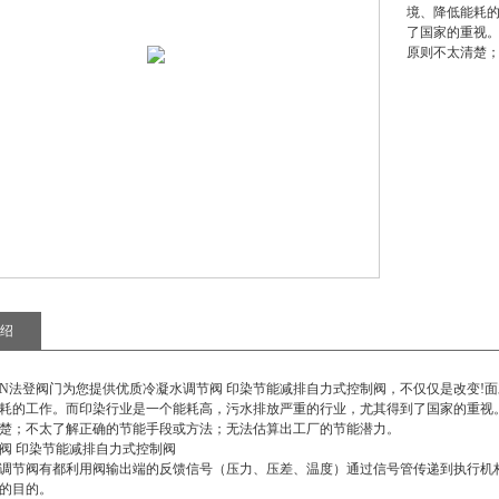
境、降低能耗
了国家的重视
原则不太清楚
绍
TEN法登阀门为您提供优质
冷凝水调节阀 印染节能减排自力式控制阀
，不仅仅是改变!
耗的工作。而印染行业是一个能耗高，污水排放严重的行业，尤其得到了国家的重视
楚；不太了解正确的节能手段或方法；无法估算出工厂的节能潜力。
阀 印染节能减排自力式控制阀
调节阀
有都利用阀输出端的反馈信号（压力、压差、温度）通过信号管传递到执行机构驱
的目的。