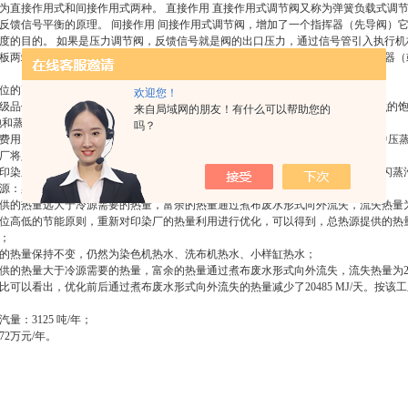
为直接作用式和间接作用式两种。 直接作用 直接作用式调节阀又称为弹簧负载式调
反馈信号平衡的原理。 间接作用 间接作用式调节阀，增加了一个指挥器（先导阀）
度的目的。 如果是压力调节阀，反馈信号就是阀的出口压力，通过信号管引入执行机
板两端取出压差信号引入执行机构。 如果是温度调节阀，阀的出口就有温度传感器
位的高低进行节能
欢迎您！
级品位分有高品位能源、中品位能源和低品位能源。例如5barg的饱和蒸汽、1barg的
来自局域网的朋友！有什么可以帮助您的
的饱和蒸汽＞90℃的热水。
吗？
费用为1000万元的印染厂为例，工厂外购有两种蒸汽：低压蒸汽（5-10barg）和中压蒸
厂将定型机和染色机产生的冷凝水都用做染色机的热水，对全厂进行热平衡分析。
印染厂可回收的热源：染色机冷却水，染色机冷凝水，干布机、定型机冷凝水，闪蒸
源：染色机热水、洗布机热水、小样缸热水；
供的热量远大于冷源需要的热量，富余的热量通过煮布废水形式向外流失，流失热量为459
位高低的节能原则，重新对印染厂的热量利用进行优化，可以得到，总热源提供的热
；
的热量保持不变，仍然为染色机热水、洗布机热水、小样缸热水；
供的热量大于冷源需要的热量，富余的热量通过煮布废水形式向外流失，流失热量为2548
比可以看出，优化前后通过煮布废水形式向外流失的热量减少了20485 MJ/天。按该工
量：3125 吨/年；
72万元/年。