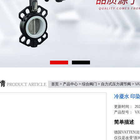
情
首页
>
产品中心
>
综合阀门
>
自力式压力调节阀
> 
PRODUCT ARTICLE
冷凝水 印
更新时间： 2026
产品型号：
VA
简单描述
德国VATTE
仅仅是改变!面