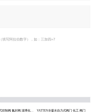
（填写阿拉伯数字），如：三加四=7
VATTEN自力式控制阀 氮封阀 淄博化工阀门
VATTEN冷凝水自力式阀门 化工 阀门