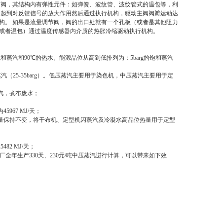
节阀，其结构内有弹性元件：如弹簧、波纹管、波纹管式的温包等，利
它起到对反馈信号的放大作用然后通过执行机构，驱动主阀阀瓣运动达
构。 如果是流量调节阀，阀的出口处就有一个孔板（或者是其他阻力
（或者温包）通过温度传感器内介质的热胀冷缩驱动执行机构。
饱和蒸汽和90℃的热水。能源品位从高到低排列为：5barg的饱和蒸汽
汽（25-35barg）。低压蒸汽主要用于染色机，中压蒸汽主要用于定
汽，煮布废水；
67 MJ/天；
量保持不变，将干布机、定型机闪蒸汽及冷凝水高品位热量用于定型
2 MJ/天；
厂全年生产330天、230元/吨中压蒸汽进行计算，可以带来如下效