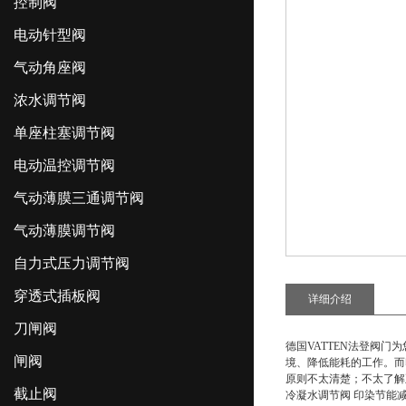
控制阀
电动针型阀
气动角座阀
浓水调节阀
单座柱塞调节阀
电动温控调节阀
气动薄膜三通调节阀
气动薄膜调节阀
自力式压力调节阀
穿透式插板阀
详细介绍
刀闸阀
德国VATTEN法登阀门
闸阀
境、降低能耗的工作。而
原则不太清楚；不太了解
截止阀
冷凝水调节阀 印染节能