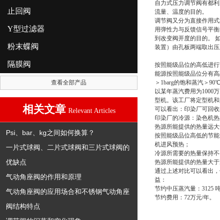
自力式压力调节阀
有都利
止回阀
流量、温度的目的。
调节阀又分为直接作用式
Y型过滤器
用弹性力与反馈信号平衡
到改变阀开度的目的。 
粉末蝶阀
装置）由孔板两端取出压
隔膜阀
按照能级品位的高低进行
能源按照能级品位分有高品
查看全部产品
＞1barg的饱和蒸汽＞9
以某年蒸汽费用为1000
型机。该工厂将定型机和
相关文章
可以看出：印染厂可回收
Relevant Articles
印染厂的冷源：染色机热
热源所能提供的热量远大于
Psi、bar、kg之间如何换算？
按照能级品位高低的节能
机进风预热；
一片式球阀、二片式球阀和三片式球阀的
冷源所需要的热量保持不
优缺点
热源所能提供的热量大于冷
通过上述对比可以看出，优
气动角座阀的作用和原理
益：
节约中压蒸汽量：3125 
气动角座阀的应用场合和不锈钢气动角座
节约费用：72万元/年。
阀结构特点