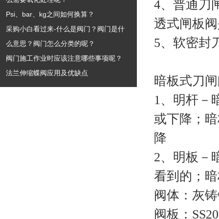
4、普通刀
Psi、bar、kg之间如何换算？
透式闸板阀
采购小白看过来-什么是阀门？阀门是什
5、软密封
么意思？阀门怎么分类的呢？
阀门施工作业时应该注意哪些事项呢？
法兰伸缩蝶阀应用及优缺点
暗板式刀闸
1、明杆－
或下降；暗
降
2、明板－
看到的；暗
阀体：灰铸
阀板：SS20