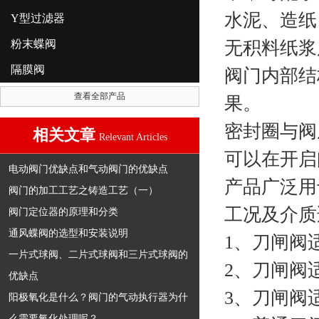
水泥、造纸
Y型过滤器
粉末蝶阀
无积料纸浆
隔膜阀
阀门内部结
查看全部产品
果。
密封圈与阀
相关文章
Relevant Articles
可以在开启
电动阀门优缺点和气动阀门的优缺点
产品广泛用
阀门的加工工艺之铸造工艺（一）
工况及介质
阀门定位器的原理和分类
通风蝶阀的选型和安装说明
1、刀闸阀
一片式球阀、二片式球阀和三片式球阀的
2、刀闸阀
优缺点
3、刀闸阀适
阳极氧化是什么？阀门的气动执行器为什
么需要氧化处理呢？