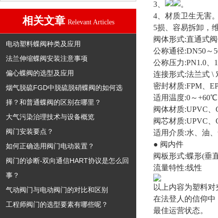
3、
。
4、材质卫生无害
相关文章
Relevant Articles
5损、容易拆卸，
阀体形式:直通式
电动塑料蝶阀种类及应用
公称通径:DN50～5
法兰伸缩蝶阀安装注意事项
公称压力:PN1.0、1
偏心蝶阀的选型及应用
连接形式:法兰式 \
密封材质:FPM、E
烟气脱硫FGD中脱硫脱硝蝶阀的如何选
适用温度:0～+60℃
择？和普通蝶阀的区别在哪里？
阀体材质:UPVC、C
大气污染治理技术与设备概览
阀芯材质:UPVC、C
阀门安装要点？
适用介质:水、油
● 阀内件
如何正确选用阀门电动装置？
阀板形式:蝶形(垂
阀门的诊断-双向通信HART协议是怎么回
流量特性:线性
事？
以上内容为塑料对
气动阀门与电动阀门的对比和区别
在法登人的信仰中
工程师阀门的选型要素有哪些呢？
最佳运营状态。