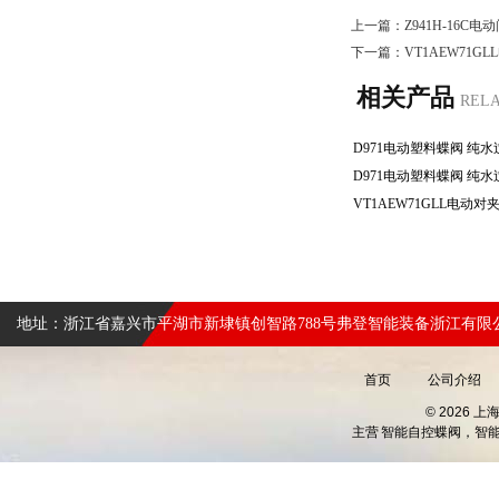
上一篇：
Z941H-16C
下一篇：
VT1AEW71G
相关产品
REL
D971电动塑料蝶阀 纯
地址：浙江省嘉兴市平湖市新埭镇创智路788号弗登智能装备浙江有限
首页
公司介绍
© 2026 
主营
智能自控蝶阀，智