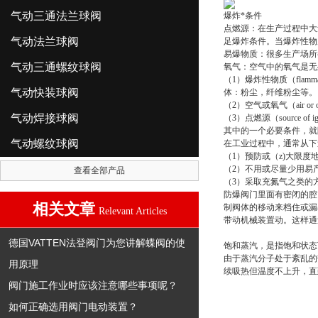
气动三通法兰球阀
爆炸*条件
点燃源：在生产过程中大
气动法兰球阀
足爆炸条件。当爆炸性物
易爆物质：很多生产场所
气动三通螺纹球阀
氧气：空气中的氧气是无
（1）爆炸性物质（flam
气动快装球阀
体：粉尘，纤维粉尘等。
（2）空气或氧气（air or 
气动焊接球阀
（3）点燃源（source
其中的一个必要条件，就
气动螺纹球阀
在工业过程中，通常从下
（1）预防或（z)大限
（2）不用或尽量少用易
查看全部产品
（3）采取充氮气之类的
防爆阀门里面有密闭的腔
相关文章
制阀体的移动来档住或漏
Relevant Articles
带动机械装置动。这样通
德国VATTEN法登阀门为您讲解蝶阀的使
饱和蒸汽，是指饱和状态
由于蒸汽分子处于紊乱的
用原理
续吸热但温度不上升，直
阀门施工作业时应该注意哪些事项呢？
如何正确选用阀门电动装置？