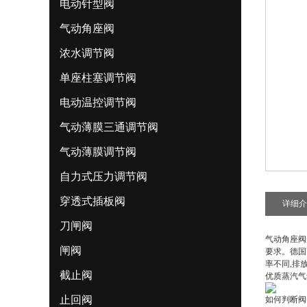
电动针型阀
气动角座阀
浓水调节阀
单座柱塞调节阀
电动温控调节阀
气动薄膜三通调节阀
气动薄膜调节阀
自力式压力调节阀
穿透式插板阀
详细介
刀闸阀
气动角座阀
闸阀
要求。德国
率不同,排
截止阀
优质蒸汽气
止回阀
如何判断阀