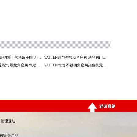
VATTEN上海法登阀门 气动角座阀 无水锤开关阀
VATTEN调节型气动角座阀 法登阀门淄博办事处
FP8012-23高温蒸汽 螺纹角座阀 气动控制阀
VATTEN气动 不锈钢角座阀染色机无水锤开关阀
管理登陆
阀等
等产品