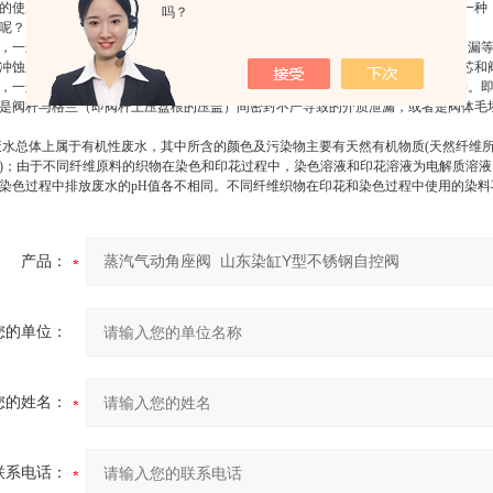
的使用过程中，往往会遇到各种各样的故障，阀门的泄漏是众多故障中为常见的一种
吗？
的呢？
，一般指的是当阀门*关闭之后，仍有介质从阀门的流通通径出口流出、渗漏或滴漏
的冲蚀磨损，或含有杂质等原因造成。即使将阀门丝杠（阀杆）旋紧到位，由于阀芯
，一般指的是当阀门*闭合或开启后，阀门填料的外部密封部件，出现介质的渗漏。
是阀杆与格兰（即阀杆上压盘根的压盖）间密封不严导致的介质泄漏，或者是阀体毛
水总体上属于有机性废水，其中所含的颜色及污染物主要有天然有机物质(天然纤维所
)；由于不同纤维原料的织物在染色和印花过程中，染色溶液和印花溶液为电解质溶液
染色过程中排放废水的pH值各不相同。不同纤维织物在印花和染色过程中使用的染料
产品：
您的单位：
您的姓名：
联系电话：