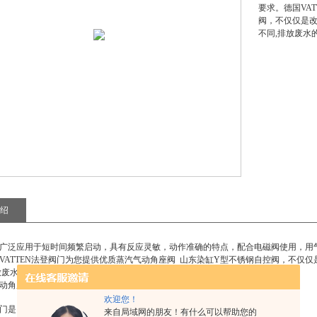
要求。德国VA
阀，不仅仅是
不同,排放废水
绍
广泛应用于短时间频繁启动，具有反应灵敏，动作准确的特点，配合电磁阀使用，用
VATTEN法登阀门为您提供
优质蒸汽气动角座阀 山东染缸Y型不锈钢自控阀
，不仅仅
放废水的颜色也不相同。
动角座阀 山东染缸Y型不锈钢自控阀
欢迎您！
门是内漏还是外漏？
来自局域网的朋友！有什么可以帮助您的