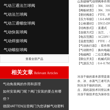
山东碳钢气动球阀单作用
气动三通法兰球阀
【阀体材质】：304、316
【阀板材质】：304、316
气动法兰球阀
【密封阀座】：PTFE、P
【压力等级】：1.6-6.4MP
气动三通螺纹球阀
【公称通径】：DN15-DN
【结构形式】：直通式
气动快装球阀
【连接方式】：法兰、、
【电压范围】：AC220V/110V
气动焊接球阀
【温度范围】：PTFE：-30～
【气动执行器】：双作用
气动螺纹球阀
【气动附件】：换向电磁
【电磁阀】：二位五通电
查看全部产品
【限位开关】：机械式回讯
【气源压力】：0.4~0.7M
相关文章
Relevant Articles
冷冻干燥的基本原理是基于
水、冰、水蒸气三者可共
气动角座阀的作用和原理
到冷冻干燥的目的。 冻
点，因此该技术问世以来
如何安装阀门呢？阀门安装的要点有哪
冷冻干燥技术也为保存生
些？
德国VATTEN法登阀门为您讲解气动塑料