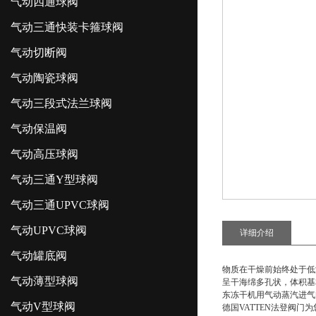
气动四通球阀
气动三通快装卡箍球阀
气动切断阀
气动陶瓷球阀
气动三段式法兰球阀
气动保温阀
气动高压球阀
气动三通Y型球阀
气动三通UPVC球阀
气动UPVC球阀
详细介绍
气动罐底阀
物质在干燥前始终处于低
气动薄型球阀
呈干海绵多孔状，体积基
东冻干机用气动蒸汽进气
气动V型球阀
德国VATTEN法登阀门