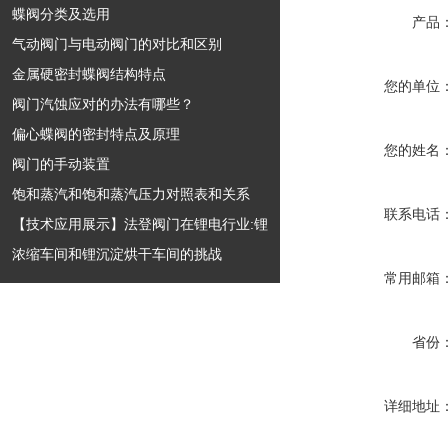
蝶阀分类及选用
产品
气动阀门与电动阀门的对比和区别
金属硬密封蝶阀结构特点
您的单位
阀门汽蚀应对的办法有哪些？
偏心蝶阀的密封特点及原理
您的姓名
阀门的手动装置
饱和蒸汽和饱和蒸汽压力对照表和关系
联系电话
【技术应用展示】法登阀门在锂电行业:锂
浓缩车间和锂沉淀烘干车间的挑战
常用邮箱
省份
详细地址