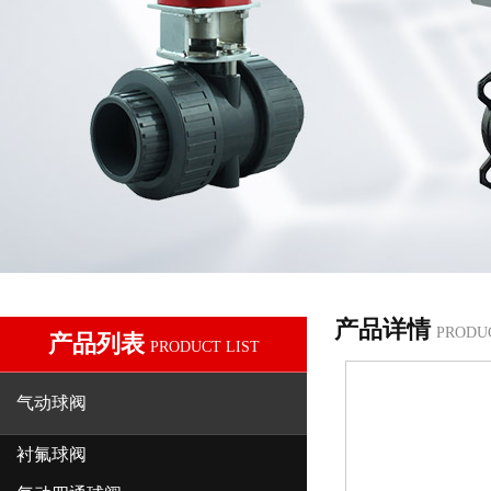
产品详情
PRODU
产品列表
PRODUCT LIST
气动球阀
衬氟球阀