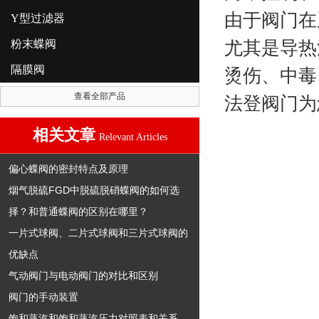
由于阀门在
Y型过滤器
粉末蝶阀
尤其是导热
隔膜阀
烫伤、中毒
查看全部产品
法登阀门为
相关文章
Relevant Articles
偏心蝶阀的密封特点及原理
烟气脱硫FGD中脱硫脱硝蝶阀的如何选
择？和普通蝶阀的区别在哪里？
一片式球阀、二片式球阀和三片式球阀的
优缺点
气动阀门与电动阀门的对比和区别
阀门的手动装置
饱和蒸汽和饱和蒸汽压力对照表和关系