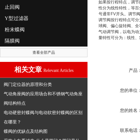
如果按行程特点，调节
止回阀
性分为线性特性，等百
号通常
FV
开头。调节
Y型过滤器
调节阀按行程特点可分
球阀、偏心旋转阀、全
粉末蝶阀
气动调节阀，以电为动
量特性可分为：线性、
隔膜阀
查看全部产品
相关文章
Relevant Articles
产品
阀门定位器的原理和分类
您的单位
气动角座阀的应用场合和不锈钢气动角座
阀结构特点
您的姓名
电动硬密封蝶阀与电动软密封蝶阀的区别
在哪里？
联系电话
蝶阀的优缺点及结构图