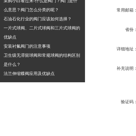
采购小白看过来-什么是阀门？阀门是什
么意思？阀门怎么分类的呢？
常用邮箱
石油石化行业的阀门应该如何选择？
一片式球阀、二片式球阀和三片式球阀的
省份
优缺点
安装衬氟阀门的注意事项
详细地址
卫生级无滞留球阀和常规球阀的结构区别
是什么？
补充说明
法兰伸缩蝶阀应用及优缺点
验证码