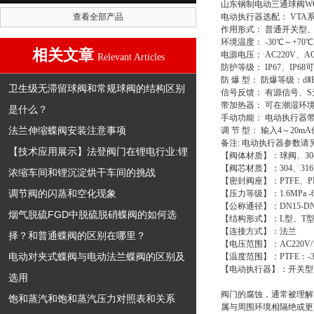
山东钢制电动三通球阀W
查看全部产品
电动执行器选配： VTA系
作用形式： 普通开关型、
环境温度： -30℃～+70℃
相关文章
电源电压： AC220V、AC
Relevant Articles
防护等级： IP67、IP6
防 爆 型： 防爆等级：dⅡBT
卫生级无滞留球阀和常规球阀的结构区别
信号反馈： 有源信号、
带加热器： 可在潮湿环
是什么？
手动功能： 电动执行器
法兰伸缩蝶阀安装注意事项
调 节 型： 输入4～20
备注: 电动执行器参数请
【技术应用展示】法登阀门在锂电行业:锂
【阀体材质】：球阀、304
【阀芯材质】：304、316
浓缩车间和锂沉淀烘干车间的挑战
【密封阀座】：PTFE、P
调节阀的闪蒸和空化现象
【压力等级】：1.6MPa -6
【公称通径】：DN15-DN
烟气脱硫FGD中脱硫脱硝蝶阀的如何选
【结构形式】：L型、T
【连接方式】：法兰
择？和普通蝶阀的区别在哪里？
【电压范围】：AC220V/110V
电动对夹式蝶阀与电动法兰蝶阀的区别及
【温度范围】：PTFE：-30
【电动执行器】：开关型
选用
阀门的腐蚀，通常被理解
饱和蒸汽和饱和蒸汽压力对照表和关系
属与周围环境相隔绝或更