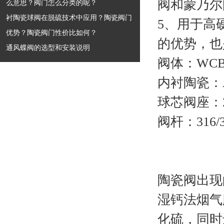
阀和蒙乃尔
么意思？阀门怎么分类的呢？
衬陶瓷球阀在脱硫技术中应用？陶瓷阀门
5、用于高
优势？陶瓷阀门性价比如何？
的优势，也
通风蝶阀的选型和安装说明
阀体：WCB、
内衬陶瓷：Alumi
球芯阀座：Zirco
阀杆：316
陶瓷阀出现
湿钙法烟气
化硫，同时