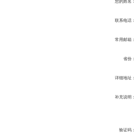
您的姓名
联系电话
常用邮箱
省份
详细地址
补充说明
验证码