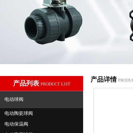
产品详情
PRODU
产品列表
PRODUCT LIST
电动球阀
电动陶瓷球阀
电动保温阀