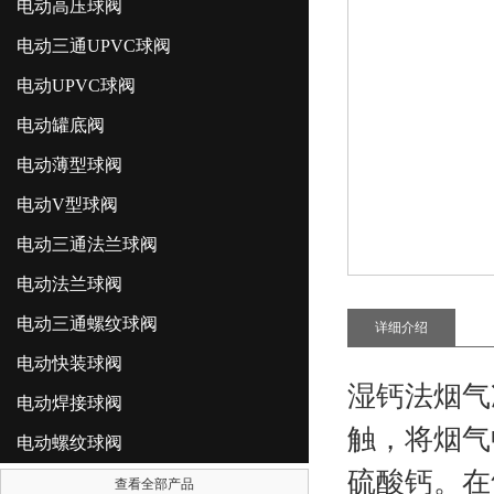
电动高压球阀
电动三通UPVC球阀
电动UPVC球阀
电动罐底阀
电动薄型球阀
电动V型球阀
电动三通法兰球阀
电动法兰球阀
电动三通螺纹球阀
详细介绍
电动快装球阀
湿钙法烟气
电动焊接球阀
触，将烟气
电动螺纹球阀
硫酸钙。在
查看全部产品