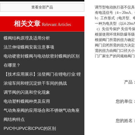
查看全部产品
调节型电动执行器不仅具
有电流信号（4～20mA
b）工作形式（电开型、
相关文章
一种为电关型（以4-20
Relevant Articles
c）失信号保护 失信号
根据使用环境和防爆等级
蝶阀结构原理及适用分析
根据阀门所需的扭力确定
阀门启闭所需的扭力决定
法兰伸缩蝶阀安装注意事项
需的扭力由阀门口径大小
电动硬密封蝶阀与电动软密封蝶阀的区别
门厂家生产的同规格阀门
在哪里？
【技术应用展示】法登阀门在锂电行业:锂
产品
浓缩车间和锂沉淀烘干车间的挑战
调节阀的闪蒸和空化现象
电动塑料蝶阀种类及应用
您的单位
气动角座阀的应用场合和不锈钢气动角座
阀结构特点
您的姓名
PVC中UPVC和CPVC的区别