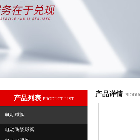
产品详情
PRODU
产品列表
PRODUCT LIST
电动球阀
电动陶瓷球阀