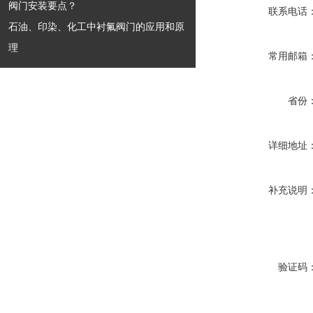
阀门安装要点？
联系电话
石油、印染、化工中衬氟阀门的应用和原
理
常用邮箱
省份
详细地址
补充说明
验证码