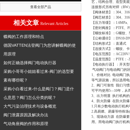
艺，结构合理、造型美观
查看全部产品
连接形式另有对焊（BW）
【阀体材质】：304、316
【阀芯材质】：304、316
相关文章
【压力等缓】：1.6MPa、 2.
Relevant Articles
【密封阀座】：PTFE、P
【螺纹标准】：G螺纹、N
蝶阀的工作原理和特点
【公称通径】：DN10-DN
【结构形式】：直通式
德国VATTEN法登阀门为您讲解蝶阀的使
【连接方式】：螺纹、卡
用原理
【电压范围】：AC220V/110V
【温度范围】：PTFE：-30
如何正确选择阀门电动执行器
【电动执行器】：开关型有
气动阀门与电动阀门的
采购小哥哥小姐姐看过来-阀门的选型要
1、价格对比 电动阀门
素有哪些呢？
等气源设施，所以选用
2、阀门可靠性 我们习
采购小白看过来-什么是阀门？阀门是什
可平均使用5—10年，
3、出力明显 执行机构
么意思？阀门怎么分类的呢？
4、防火防爆 在防火防
大气污染治理技术与设备概览
1.只有少数电动执行机
2.高易燃、易爆等特殊
阀门泄露原因及解决办法
5、现场动力源 在防爆
用。而电动阀门执行机构
气动角座阀的作用和原理