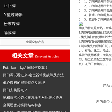
 1、刀闸阀适用于带
止回阀
 2、刀闸阀适用于带
 3、刀闸阀适用于低压（P
Y型过滤器
 4、普通刀闸阀是单
 5、软密封刀闸阀适
粉末蝶阀
陶瓷的特点是耐热，耐腐
隔膜阀
1.陶瓷阀采用高技术新
2.陶瓷阀门的使用可以
3.陶瓷阀门的使用能提
查看全部产品
4.制造陶瓷的原料广泛
力、石油、化工、冶金、
相关文章
腐蚀的使用环境，尤其突
Relevant Articles
型、加工及装配工艺等各
更广泛的工程领域。。
Psi、bar、kg之间如何换算？
阀门调试看过来-定位器常见故障及办法
偏心蝶阀的密封特点及原理
产品
阀门安装要点？
饱和蒸汽和饱和蒸汽压力对照表和关系
您的单位
金属硬密封蝶阀结构特点