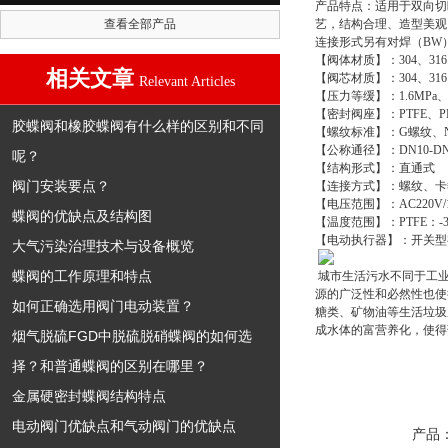
产品特点：
适用于双向切
查看全部产品
艺，结构合理、造型美观
连接形式另有对焊（BW）
【阀体材质】：304、316
相关文章
【阀芯材质】：304、316
Relevant Articles
【压力等缓】：1.6MPa、 2.
【密封阀座】：PTFE、P
胶蝶阀和橡胶蝶阀有什么样的区别和不同
【螺纹标准】：G螺纹、N
【公称通径】：DN10-DN
呢？
【结构形式】：直通式
阀门安装要点？
【连接方式】：螺纹、卡
【电压范围】：AC220V/110V
蝶阀的优缺点及结构图
【温度范围】：PTFE：-30
【电动执行器】：开关型有
大气污染治理技术与设备概览
蝶阀的工作原理和特点
城市生活污水不同于工业
源的广泛性和必然性也使
如何正确选用阀门电动装置？
糖类、矿物油等生活垃圾
成水体的富营养化，使得
烟气脱硫FGD中脱硫脱硝蝶阀的如何选
择？和普通蝶阀的区别在哪里？
金属硬密封蝶阀结构特点
电动阀门优缺点和气动阀门的优缺点
产品