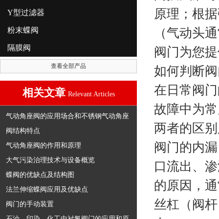
原理；根据
Y型过滤器
粉末蝶阀
（气动头通
隔膜阀
阀门为您提
查看全部产品
如何判断阀
在日常阀门
相关文章
Relevant Articles
故障中为常
气动角座阀的应用场合和不锈钢气动角座
两者的区
阀结构特点
阀门的内漏
气动角座阀的作用和原理
大气污染治理技术与设备概览
口流出、渗
蝶阀的优缺点及结构图
的原因，通
法兰伸缩蝶阀应用及优缺点
丝杠（阀杆
阀门的手动装置
石油、印染、化工中衬氟阀门的应用和原