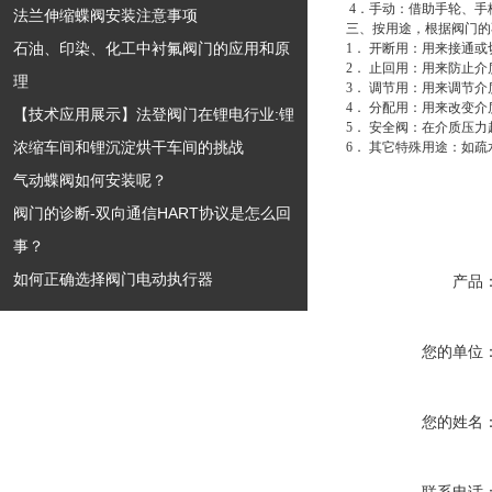
4．手动：借助手轮、
法兰伸缩蝶阀安装注意事项
三、按用途，根据阀门
石油、印染、化工中衬氟阀门的应用和原
1． 开断用：用来接通
2． 止回用：用来防止
理
3． 调节用：用来调节
4． 分配用：用来改变
【技术应用展示】法登阀门在锂电行业:锂
5． 安全阀：在介质压
浓缩车间和锂沉淀烘干车间的挑战
6． 其它特殊用途：如
气动蝶阀如何安装呢？
阀门的诊断-双向通信HART协议是怎么回
事？
如何正确选择阀门电动执行器
产品
您的单位
您的姓名