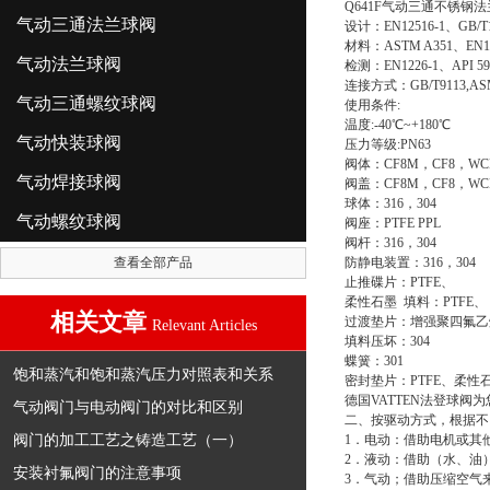
Q641F气动三通不锈钢
气动三通法兰球阀
设计：EN12516-1、GB/T12
材料：ASTM A351、EN10
气动法兰球阀
检测：EN1226-1、API 59
连接方式：GB/T9113,ASMEB 
气动三通螺纹球阀
使用条件:
温度:-40℃~+180℃
气动快装球阀
压力等级:PN63
阀体：CF8M，CF8，W
气动焊接球阀
阀盖：CF8M，CF8，W
球体：316，304
气动螺纹球阀
阀座：PTFE PPL
阀杆：316，304
查看全部产品
防静电装置：316，304
止推碟片：PTFE、
柔性石墨 填料：PTFE、
相关文章
过渡垫片：增强聚四氟乙
Relevant Articles
填料压坏：304
蝶簧：301
饱和蒸汽和饱和蒸汽压力对照表和关系
密封垫片：PTFE、柔性
德国VATTEN法登球阀
气动阀门与电动阀门的对比和区别
二、按驱动方式，根据
阀门的加工工艺之铸造工艺（一）
1．电动：借助电机或其
2．液动：借助（水、油
安装衬氟阀门的注意事项
3．气动；借助压缩空气