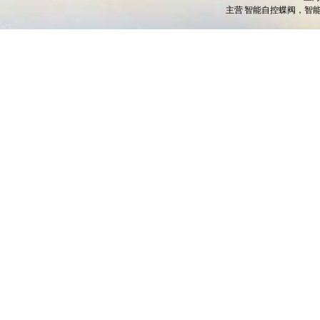
主营
智能自控蝶阀，智