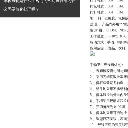
阳极氧化是什么？阀门的气动执行器为什
阀体材质： 304、316L
阀板材质： 304、316L
么需要氧化处理呢？
阀杆材质： 304、316L
填     料：硅橡胶、氟
质 量： 产品内外用**
密 封 圈： EPDM、NBR
工作温度： —10℃+85℃，-
驱动方式：手动、蜗杆蜗
应用范围： 食品、饮料
手动卫生级蝶阀优点：
1 、蝶阀橡胶密封圈与
2 、采用高精度数控车
3 、阀杆镶装尼龙轴套
4 、钢件均采用不锈钢
5 、阀体通径与管道内
6 、手柄采用扳动式和
7 、开闭范围为 0~9
8 、阀体均采用可拆连
9 、造型轻巧美观，表
10 、经过严密的强度和