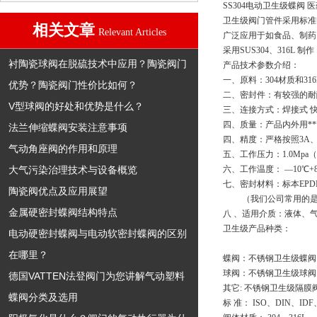
SS304电动卫生级蝶阀
卫生级阀门管件采用标准
相关文章
Relevant Articles
广泛应用于如食品、制药
采用SUS304、31
衬陶瓷球阀在脱硫技术中应用？陶瓷阀门
产品技术参数介绍：
一、原料：304材质和31
优势？陶瓷阀门性价比如何？
二、密封件：有较强的耐酸、碱
V型球阀的好处和优势是什么？
三、连接方式：焊接式 快
四、质量：产品内外用*
法兰伸缩蝶阀安装注意事项
四、精度：严格按照3A、
气动角座阀的作用和原理
五、工作压力：1.0Mpa（
大气污染治理技术与设备概览
六、工作温度： —10℃+8
七、密封材料：标本EP
陶瓷阀优点及应用展望
         （我们公司
金属硬密封蝶阀结构特点
八 、适用介质：液体、
卫生级产品种类：
电动硬密封蝶阀与电动软密封蝶阀的区别
在哪里？
蝶阀：不锈钢卫生级蝶阀
球阀：不锈钢卫生级球阀
德国VATTEN法登阀门为您讲解气动塑料
其它: 不锈钢卫生级隔
蝶阀分类及选用
标 准： ISO、DIN、I