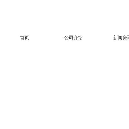
上海法登阀门有限公司主要生产：智能自控蝶阀，智能自控球阀，气动执行器、电动
首页
公司介绍
新闻资