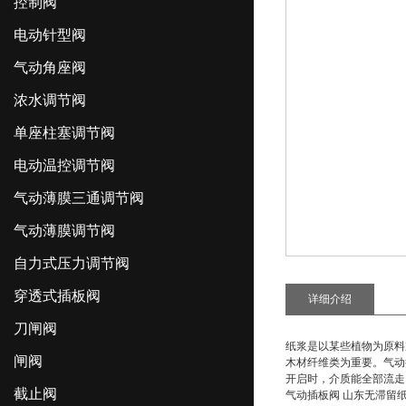
控制阀
电动针型阀
气动角座阀
浓水调节阀
单座柱塞调节阀
电动温控调节阀
气动薄膜三通调节阀
气动薄膜调节阀
自力式压力调节阀
穿透式插板阀
详细介绍
刀闸阀
纸浆是以某些植物为原料
闸阀
木材纤维类为重要。
气动
开启时，介质能全部流走
截止阀
气动插板阀 山东无滞留