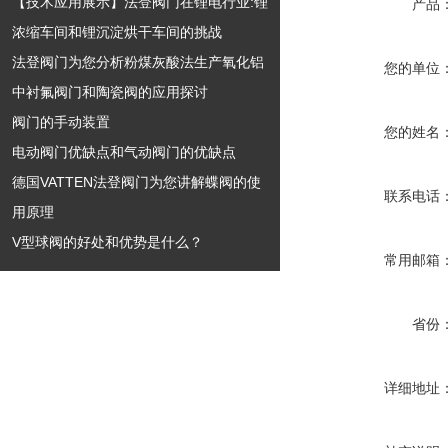
【技术应用展示】法登阀门在锂电行业:锂
产品
浓缩车间和锂沉淀烘干车间的挑战
法登阀门为您分析粉煤灰酸法生产氧化铝
您的单位
中衬氟阀门和陶瓷阀的应用探讨
阀门的手动装置
您的姓名
电动阀门优缺点和气动阀门的优缺点
德国VATTEN法登阀门为您讲解蝶阀的使
联系电话
用原理
V型球阀的好处和优势是什么？
常用邮箱
省份
详细地址