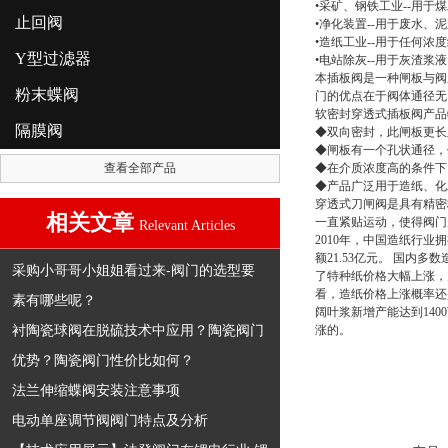
•采矿、钢铁工业--用
止回阀
•净化装置--用于废水
•造纸工业--用于任何浓
Y型过滤器
•电站除灰--用于灰渣浆
本插板阀是一种闸板与阀
粉末蝶阀
门的优点在于阀体通径无
软密封穿透式插板阀
产品
隔膜阀
◆双向密封，此闸板更长
◆闸板有一个孔状通径，
查看全部产品
◆在介质浓度高的条件下
◆产品广泛用于造纸、化
穿透式刀闸阀是具有精密
相关文章
一直紧贴运动，使得阀门
Relevant Articles
2010年，中国造纸行业拥有
额21.53亿元。 国内
采购小哥哥小姐姐看过来-阀门的选型要
了特种纸价格大幅上涨，
看，造纸价格上涨概率还是较
素有哪些呢？
阔叶浆新增产能达到1400
衬陶瓷球阀在脱硫技术中应用？陶瓷阀门
涨的。
优势？陶瓷阀门性价比如何？
法兰伸缩蝶阀安装注意事项
电动单座调节阀阀门特点及分析