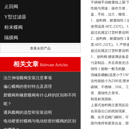
不锈钢手动耐腐蚀上展/
止回阀
性能与用途：操作方便，
盖，手轮，法兰，螺母，
Y型过滤器
1，放料阀，耐腐蚀性:1
使用温度-60℃-232℃)
粉末蝶阀
超过此规定订货时要说明
隔膜阀
2，放料阀，耐腐蚀性:
度-60℃-232℃)。3.
查看全部产品
超过此规定订货时要说明
3， 放料阀:搪玻璃设
相关文章
污染制品，并且表面光洁
Relevant Articles
蚀性:1.能耐一般无机酸
强碱及磷酸(温度小于150
法兰伸缩蝶阀安装注意事项
击性能较小为2500克/
偏心蝶阀的密封特点及原理
碳钢、不锈钢，316L。工作
类、腐蚀性介质等。
胶蝶阀和橡胶蝶阀有什么样的区别和不同
制造标准国标。
呢？
上展式放料阀主要用反应
在容器出口的残留现家、
通风蝶阀的选型和安装说明
圈。在开启阀门瞬间，可
电动硬密封蝶阀与电动软密封蝶阀的区别
面均堆焊有硬质合金，密