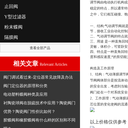
调节阀由电动执行机构或
止回阀
稳定的特点，所以通常特
之中，它们相互碰撞。饱
Y型过滤器
一、结构:气动调节阀就
粉末蝶阀
节，接收工业自动化控制
二、气动调节阀的特点就
隔膜阀
三、用途 是一种直角回
灵敏，体积小，可竖卧安
查看全部产品
四、特点是一种直角回转
度和感应速度;*的剪切能
相关文章
Relevant Articles
构造及工作原理
1、结构：气动薄膜调节
阀门调试看过来-定位器常见故障及办法
节阀阀体部分是按流体动
阀门定位器的原理和分类
的安全出发，考虑到当输
阀门处在一个对系统安全
电动塑料蝶阀种类及应用
2、工作原理：气动薄膜
衬陶瓷球阀在脱硫技术中应用？陶瓷阀门
芯位置的变化使阀的流通
优势？陶瓷阀门性价比如何？
胶蝶阀和橡胶蝶阀有什么样的区别和不同
以上价格仅供参考