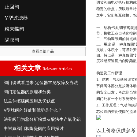
调节阀由电动执行机构或
止回阀
稳定的特点，所以通常特
之中，它们相互碰撞。饱
Y型过滤器
一、结构:气动调节阀就
粉末蝶阀
节，接收工业自动化控制
二、气动调节阀的特点就
隔膜阀
三、用途 是一种直角回
灵敏，体积小，可竖卧安
查看全部产品
四、特点是一种直角回转
度和感应速度;*的剪切能
相关文章
Relevant Articles
构造及工作原理
1、结构：气动薄膜调节
阀门调试看过来-定位器常见故障及办法
节阀阀体部分是按流体动
阀门定位器的原理和分类
的安全出发，考虑到当输
阀门处在一个对系统安全
法兰伸缩蝶阀应用及优缺点
2、工作原理：气动薄膜
V型球阀的好处和优势是什么？
芯位置的变化使阀的流通
法登阀门为您分析粉煤灰酸法生产氧化铝
中衬氟阀门和陶瓷阀的应用探讨
以上价格仅供参考