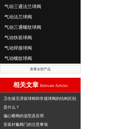
气动三通法兰球阀
气动法兰球阀
气动三通螺纹球阀
气动快装球阀
气动焊接球阀
气动螺纹球阀
查看全部产品
相关文章
Relevant Articles
卫生级无滞留球阀和常规球阀的结构区别
是什么？
偏心蝶阀的选型及应用
安装衬氟阀门的注意事项