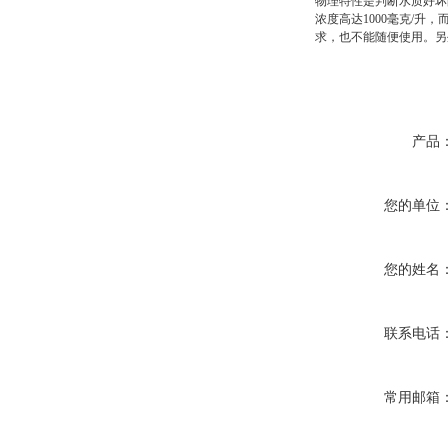
物理特性是判断水质好坏
浓度高达1000毫克/升
求，也不能随便使用。另
产品
您的单位
您的姓名
联系电话
常用邮箱