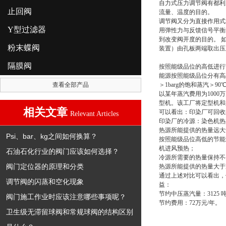
自力式压力调节阀
有都利
止回阀
流量、温度的目的。
调节阀又分为直接作用式
Y型过滤器
用弹性力与反馈信号平衡
到改变阀开度的目的。 
粉末蝶阀
装置）由孔板两端取出压
隔膜阀
按照能级品位的高低进行
能源按照能级品位分有高品
查看全部产品
＞1barg的饱和蒸汽＞9
以某年蒸汽费用为1000
型机。该工厂将定型机和
相关文章
可以看出：印染厂可回收
Relevant Articles
印染厂的冷源：染色机热
热源所能提供的热量远大于
Psi、bar、kg之间如何换算？
按照能级品位高低的节能
机进风预热；
石油石化行业的阀门应该如何选择？
冷源所需要的热量保持不
阀门定位器的原理和分类
热源所能提供的热量大于冷
通过上述对比可以看出，优
调节阀的闪蒸和空化现象
益：
节约中压蒸汽量：3125 
阀门施工作业时应该注意哪些事项呢？
节约费用：72万元/年。
卫生级无滞留球阀和常规球阀的结构区别