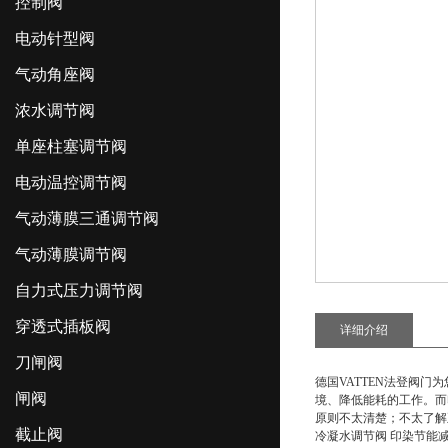
控制阀
电动针型阀
气动角座阀
浓水调节阀
单座柱塞调节阀
电动温控调节阀
气动薄膜三通调节阀
气动薄膜调节阀
自力式压力调节阀
穿透式插板阀
详细介绍
刀闸阀
德国VATTEN法登阀门
闸阀
境、降低能耗的工作。而
原则不太清楚；不太了解
截止阀
冷凝水调节阀 印染节能