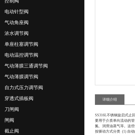
控制阀
电动针型阀
气动角座阀
浓水调节阀
单座柱塞调节阀
电动温控调节阀
气动薄膜三通调节阀
气动薄膜调节阀
自力式压力调节阀
穿透式插板阀
详细介绍
刀闸阀
SS316L不锈钢旋启式止
闸阀
要用于介质单向流动的管
氮、润滑油蒸气等。这些
截止阀
按驱动方式分类 (1) 