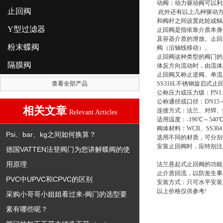
动阀：动力驱动阀可以利
止回阀
此外还有以上几种驱动方
和阀杆之间设置此轮或蜗
Y型过滤器
止回阀是指依靠介质本身
及容器介质的泄放。止回
粉末蝶阀
阀（沿轴线移动）。
止回阀这种类型的阀门的
隔膜阀
体反方向流动时，由流体
止回阀又称止逆阀、单流
查看全部产品
SS316L不锈钢旋启式止
公称压力或压力级：PN1.0-16
公称通径或口径：DN15～
相关文章
连接方式：法兰、对焊、
Relevant Articles
适用温度：-196℃～540
阀体材料：WCB、SS304
Psi、bar、kg之间如何换算？
选用不同的材质，可分别
安装止回阀时，应特别注
德国VATTEN法登阀门为您讲解蝶阀的使
用原理
法兰悬起式止回阀的功能
止介质回流，以防发生事
PVC中UPVC和CPVC的区别
安装方式：只可水平安装
以上价格仅供参考!
采购小哥哥小姐姐看过来-阀门的选型要
素有哪些呢？