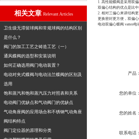
1. 高性能蝶阀是采用双
双偏心结构的优点是比中
相关文章
2. 相对三偏心来讲结构
Relevant Articles
更换密封更方便，双偏心
电动双偏心蝶阀 vatten
卫生级无滞留球阀和常规球阀的结构区别
是什么？
阀门的加工工艺之铸造工艺（一）
通风蝶阀的选型和安装说明
如何正确选用阀门电动装置？
产品
电动对夹式蝶阀与电动法兰蝶阀的区别及
选用
饱和蒸汽和饱和蒸汽压力对照表和关系
您的单位
电动阀门优缺点和气动阀门的优缺点
气动角座阀的应用场合和不锈钢气动角座
您的姓名
阀结构特点
阀门定位器的原理和分类
联系电话