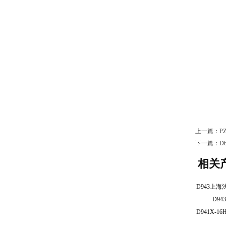
上一篇：
P
下一篇：
D
相关
D9