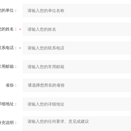
您的单位：
您的姓名：
联系电话：
常用邮箱：
省份：
详细地址：
补充说明：