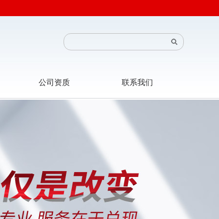
公司资质
联系我们