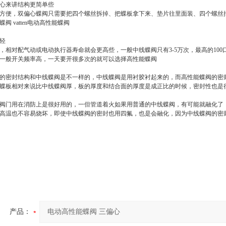
三偏心来讲结构更简单些
方便，双偏心蝶阀只需要把四个螺丝拆掉、把蝶板拿下来、垫片往里面装、四个螺丝
 vatten
电动高性能蝶阀
较轻
，相对配气动或电动执行器寿命就会更高些，一般中线蝶阀只有3-5万次，最高的100口
一般开关频率高，一天要开很多次的就可以选择高性能蝶阀
的密封结构和中线蝶阀是不一样的，中线蝶阀是用衬胶衬起来的，而高性能蝶阀的密
蝶板相对来说比中线蝶阀厚，板的厚度和结合面的厚度是成正比的时候，密封性也是
阀门用在消防上是很好用的，一但管道着火如果用普通的中线蝶阀，有可能就融化了，
高温也不容易烧坏，即使中线蝶阀的密封也用四氟，也是会融化，因为中线蝶阀的密
产品：