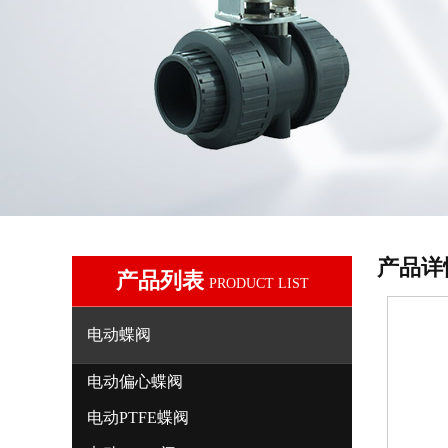
产品详
产品列表
PRODUCT LIST
电动蝶阀
电动偏心蝶阀
电动PTFE蝶阀