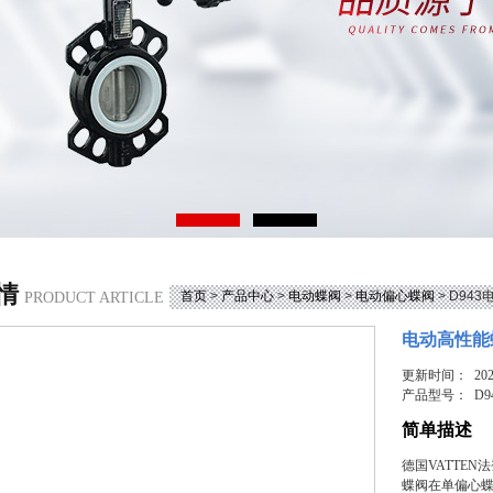
情
首页
>
产品中心
>
电动蝶阀
>
电动偏心蝶阀
> D94
PRODUCT ARTICLE
电动高性能
更新时间： 2026
产品型号：
D9
简单描述
德国VATTEN
蝶阀在单偏心