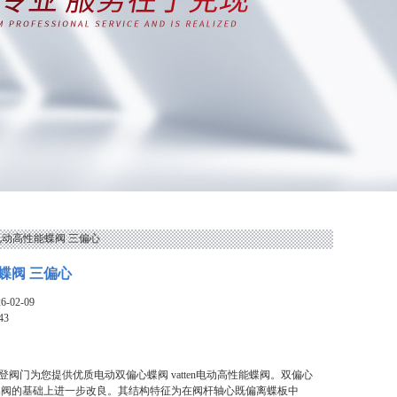
3电动高性能蝶阀 三偏心
蝶阀 三偏心
-02-09
43
法登阀门为您提供优质电动双偏心蝶阀 vatten电动高性能蝶阀。双偏心
蝶阀的基础上进一步改良。其结构特征为在阀杆轴心既偏离蝶板中