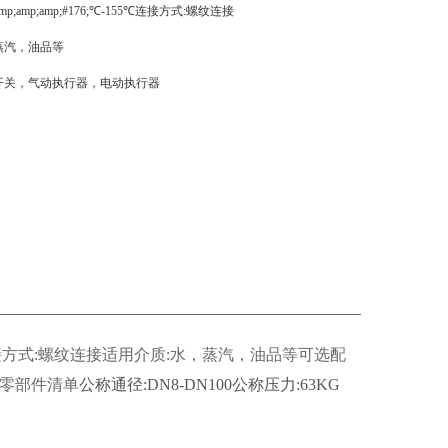
mp;amp;amp;#176;℃-155℃连接方式:螺纹连接
蒸汽，油品等
开关，气动执行器，电动执行器
55℃连接方式:螺纹连接适用介质:水，蒸汽，油品等可选配
阀零部件清单
公称通径:DN8-DN100公称压力:63KG