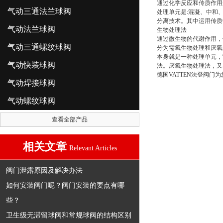
通过化学反应和传质作用
气动三通法兰球阀
处理单元是:混凝、中和
分离技术。其中运用传质
气动法兰球阀
生物处理法
通过微生物的代谢作用，
气动三通螺纹球阀
分为需氧生物处理和厌氧
本身就是一种处理单元，
气动快装球阀
法。厌氧生物处理法，又
德国VATTEN法登阀门
气动焊接球阀
气动螺纹球阀
查看全部产品
相关文章
Relevant Articles
阀门泄露原因及解决办法
如何安装阀门呢？阀门安装的要点有哪
些？
卫生级无滞留球阀和常规球阀的结构区别