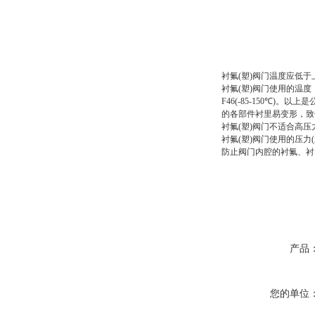
衬氟(塑)阀门温度应低于
衬氟(塑)阀门使用的温度：目
F46(-85-150℃
的各部件衬里易变形，致
衬氟(塑)阀门不适合高
衬氟(塑)阀门使用的压
防止阀门内腔的衬氟、衬
产品
您的单位