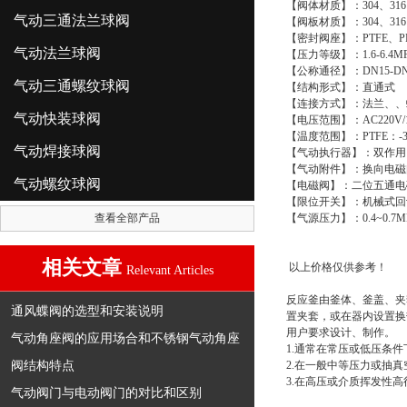
【阀体材质】：304、316
气动三通法兰球阀
【阀板材质】：304、316
【密封阀座】：PTFE、P
气动法兰球阀
【压力等级】：1.6-6.4MP
【公称通径】：DN15-DN
气动三通螺纹球阀
【结构形式】：直通式
【连接方式】：法兰、、
气动快装球阀
【电压范围】：AC220V/110V
【温度范围】：PTFE：-30～
气动焊接球阀
【气动执行器】：双作用
【气动附件】：换向电磁
气动螺纹球阀
【电磁阀】：二位五通电
【限位开关】：机械式回讯
查看全部产品
【气源压力】：0.4~0.7M
相关文章
以上价格仅供参考！
Relevant Articles
反应釜由釜体、釜盖、夹
通风蝶阀的选型和安装说明
置夹套，或在器内设置换
用户要求设计、制作。
气动角座阀的应用场合和不锈钢气动角座
1.通常在常压或低压条
阀结构特点
2.在一般中等压力或抽
3.在高压或介质挥发性
气动阀门与电动阀门的对比和区别