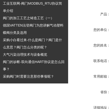
工业互联网-阀门MODBUS_RTU协议简
单介绍
产品
阀门的加工工艺之铸造工艺（一）
德国VATTEN法登阀门为您讲解气动塑料
您的单位
蝶阀分类及选用
采购小白看过来-什么是阀门？阀门是什
您的姓名
么意思？阀门怎么分类的呢？
大气污染治理技术与设备概览
联系电话
阀门的诊断-双向通信HART协议是怎么回
事？
采购阀门时需要注意那些事项呢？
常用邮箱
省份
详细地址