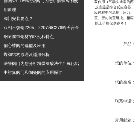
德国VATTEN法登阀门为您讲解蝶阀的使
双作用（气动头通常为两
反应釜是综合反应容器，
用原理
应过程中的温度、压力、
置、密封装置组成。相应
阀门安装要点？
以上价格仅供参考！
双相不锈钢2205、2207和C276哈氏合金
钢耐腐蚀钢材的区别和特点
产品
偏心蝶阀的选型及应用
蝶阀结构原理及适用分析
您的单位
法登阀门为您分析粉煤灰酸法生产氧化铝
中衬氟阀门和陶瓷阀的应用探讨
您的姓名
联系电话
常用邮箱