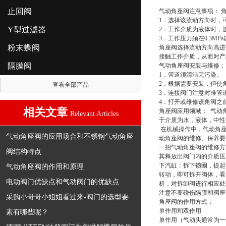
止回阀
气动角座阀注意事项： 
1．选择该流动方向时，
Y型过滤器
2．工作介质为液体时，
3．工作压力须在0.3M
粉末蝶阀
角座阀选择流动方向高进
接触工作介质，从而对产
隔膜阀
气动角座阀安装与维修：
1．管道须清洁无污染。
2．根据需要安装，但使
查看全部产品
3．连接阀门注意对准管
4．打开或维修该角阀之
相关文章
角座阀应用领域： 气动
Relevant Articles
于介质为水，液体，中性
在机械操作中，气动角座
气动角座阀的应用场合和不锈钢气动角座
动角座阀的维修、保养要
一招气动角座阀的维修方
阀结构特点
其释放出阀门内的介质压
下汽缸：拆下锁圈，提起
气动角座阀的作用和原理
转动，即可拆开阀体，看
电动阀门优缺点和气动阀门的优缺点
析，对拆卸阀进行相应处
注意不要碰伤隔膜和阀座
采购小哥哥小姐姐看过来-阀门的选型要
角座阀的作用方式：
单作用和双作用
素有哪些呢？
单作用（气动头通常为一