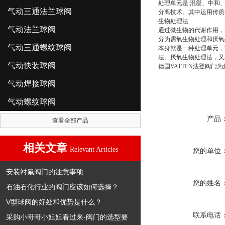
处理单元是:混凝、中和
气动三通法兰球阀
分离技术。其中运用传质
生物处理法
气动法兰球阀
通过微生物的代谢作用，
分为需氧生物处理和厌氧
气动三通螺纹球阀
本身就是一种处理单元，
法。厌氧生物处理法，又
气动快装球阀
德国VATTEN法登阀门
气动焊接球阀
气动螺纹球阀
产品
查看全部产品
相关文章
Relevant Articles
您的单位
安装衬氟阀门的注意事项
您的姓名
石油石化行业的阀门应该如何选择？
V型球阀的好处和优势是什么？
联系电话
采购小哥哥小姐姐看过来-阀门的选型要