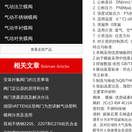
1.
公称直径
: DN(mm)
气动法兰蝶阀
2.
公称压力
: PN(Mpa)
3.
强度试验压力
: PS(
气动不锈钢蝶阀
4.
适用温度
: t( º C) ≤
5.
泄漏率
: 0
泄漏
气动半衬蝶阀
6.
适用介质
:
废气、空
7.
介质流向
:
任意方向
气动对夹蝶阀
8.
对介质的控制形式
:
特点与标准
:
查看全部产品
1.
本阀采用优质钢板焊
2.
由于蝶板采用中线垂
3.
焊接数据
:
依照
GB/T1
相关文章
Relevant Articles
4.
驱动装置标准：符合
等之标准。
安装衬氟阀门的注意事项
5.
制造与验收为
QB/TH
6.
假如温度过高，颈部
阀门定位器的原理和分类
主要零件材料
:
阀门泄露原因及解决办法
阀体﹑
蝶板
:
优质碳素
阀杆
: 2Cr13 45# 4Cr1
德国VATTEN法登阀门为您讲解气动塑料
密封面
:
不锈特殊钢
填料
:
膨胀石墨
石棉盘
蝶阀分类及选用
通常分为非甲烷碳氢化合
双相不锈钢2205、2207和C276哈氏合金
成，其对区域性大气臭氧
醛等对人体健康会造成很