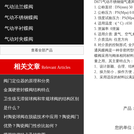
D671气动不锈钢烟气通
气动法兰蝶阀
1. 公称直径 : DN(mm) 50
2. 公称压力 : PN(Mpa) 0.0
气动不锈钢蝶阀
3. 强度试验压力 : PS(Mpa) 
4. 适用温度 : t( º C) ≤650
气动半衬蝶阀
5. 泄漏率: 0泄漏
6. 适用介质: 废气、
气动对夹蝶阀
7. 介质流向: 任意方向
8. 对介质的控制形式: 
查看全部产品
通风蝶阀是一种非密闭型
蝶阀采用与阀体相同材料
量之用。其主要特点为：
相关文章
1、设计新颖、合理、结
Relevant Articles
2、操力矩小，操作方便
3、采用适应的材料以满
阀门定位器的原理和分类
金属硬密封蝶阀结构特点
卫生级无滞留球阀和常规球阀的结构区别
是什么？
产品
衬陶瓷球阀在脱硫技术中应用？陶瓷阀门
优势？陶瓷阀门性价比如何？
您的单位