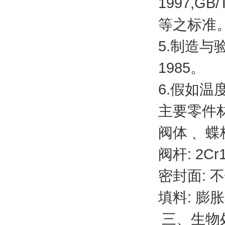
1997,GB/
等之标准
5.
制造与
1985
。
6.
假如温
主要零件
阀体﹑
蝶
阀杆
: 2Cr
密封面
:
不
填料
:
膨胀
三、生物