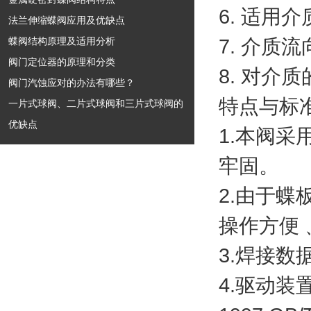
6.
适用介
法兰伸缩蝶阀应用及优缺点
蝶阀结构原理及适用分析
7.
介质流
阀门定位器的原理和分类
8.
对介质
阀门汽蚀应对的办法有哪些？
特点与标
一片式球阀、二片式球阀和三片式球阀的
优缺点
1.
本阀采
牢固。
2.
由于蝶
操作方便
3.
焊接数
4.
驱动装