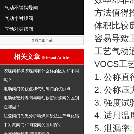
气动不锈钢蝶阀
方法值得
气动半衬蝶阀
体积比较
气动对夹蝶阀
容易导致
查看全部产品
工艺气动
相关文章
Relevant Articles
VOCS
工
胶蝶阀和橡胶蝶阀有什么样的区别和不同
1.
公称直
呢？
2.
公称压
电动阀门优缺点和气动阀门的优缺点
电动硬密封蝶阀与电动软密封蝶阀的区别
3.
强度试
在哪里？
4.
适用温
法登阀门为您分析粉煤灰酸法生产氧化铝
中衬氟阀门和陶瓷阀的应用探讨
5.
泄漏率
:
金属硬密封蝶阀结构特点