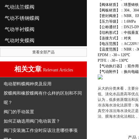
【阀体材质】：球墨铸铁
气动法兰蝶阀
【阀板材质】：
304
、
304
【密封阀座】：
NBR
、
E
气动不锈钢蝶阀
【压力等级】：
1.6MPa
【公称通径】：
DN25-DN
气动半衬蝶阀
【结构形式】：中线垂直
【连接方式】：对夹
气动对夹蝶阀
【电压范围】：
AC220V/
【温度范围】：
NBR
：
-3
查看全部产品
EPDM
：
-30
～
120
℃
PTFE
：
-30
～
130
℃
【气动执行器】：双作用
相关文章
Relevant Articles
【气动附件】：换向电磁
电动塑料蝶阀种类及应用
从大的分类来看，主要分
胶蝶阀和橡胶蝶阀有什么样的区别和不同
低、淡化水品质高等优点
认为，低多效蒸馏法和反
呢？
冷冻海水淡化法原理：海
真空冷冻法海水淡化正是
阀门的手动装置
法、膜海水淡化法相比，
如何正确选用阀门电动装置？
阀门安装施工作业时应该注意哪些事项
产品