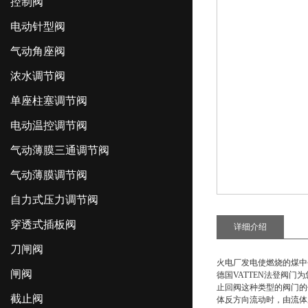
控制阀
电动针型阀
气动角座阀
浓水调节阀
单座柱塞调节阀
电动温控调节阀
气动薄膜三通调节阀
气动薄膜调节阀
自力式压力调节阀
穿透式插板阀
详细介绍
刀闸阀
火电厂发电使燃烧的煤中
闸阀
德国VATTEN法登阀门
止回阀这种类型的阀门的
截止阀
体反方向流动时，由流体