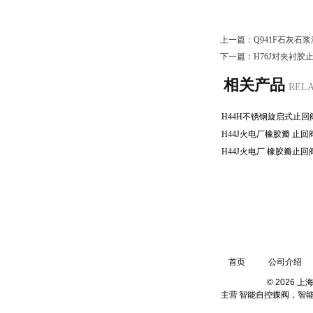
上一篇：
Q941F石灰石
下一篇：
H76J对夹衬胶
相关产品
REL
地址：浙江省嘉兴市平湖市新埭镇创智路788号弗登智能装备浙江有限
首页
公司介绍
© 2026 
主营
智能自控蝶阀，智