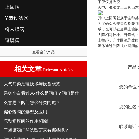
不仅仅是改变！
止回阀
火电厂橡胶瓣止回阀山东
Y型过滤器
其中止回阀就属于这种类
为了确保阀瓣每次都能到
粉末蝶阀
成，也可以在金属上镶嵌
力降相对较小。升降式止
隔膜阀
上抬起，介质回流导致阀
流体通过升降式止回阀的
查看全部产品
产品
相关文章
Relevant Articles
大气污染治理技术与设备概览
您的单位
采购小白看过来-什么是阀门？阀门是什
么意思？阀门怎么分类的呢？
您的姓名
偏心蝶阀的选型及应用
气动角座阀的作用和原理
联系电话
工程师阀门的选型要素有哪些呢？