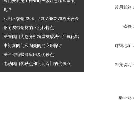
阀门安装施工作业时应该注意哪些事项
常用邮箱
呢？
双相不锈钢2205、2207和C276哈氏合金
省份
钢耐腐蚀钢材的区别和特点
法登阀门为您分析粉煤灰酸法生产氧化铝
中衬氟阀门和陶瓷阀的应用探讨
详细地址
法兰伸缩蝶阀应用及优缺点
电动阀门优缺点和气动阀门的优缺点
补充说明
验证码