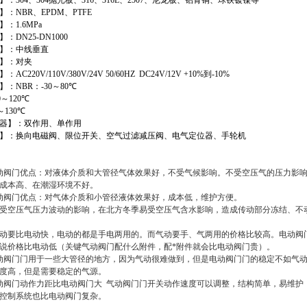
】：
304
、
304
抛光板、
316
、
316L
、
2507
、尼龙板、铝青铜、球铁镀镍等
】：
NBR
、
EPDM
、
PTFE
】：
1.6MPa
】：
DN25-DN1000
】：中线垂直
】：对夹
】：
AC220V/110V/380V/24V 50/60HZ DC24V/12V +10%
到
-10%
】：
NBR
：
-30
～
80
℃
0
～
120
℃
～
130
℃
器】：双作用、单作用
】：换向电磁阀、限位开关、空气过滤减压阀、电气定位器、手轮机
阀门优点：对液体介质和大管径气体效果好，不受气候影响。不受空压气的压力影
本高、在潮湿环境不好。
阀门优点：对气体介质和小管径液体效果好，成本低，维护方便。
空压气压力波动的影响，在北方冬季易受空压气含水影响，造成传动部分冻结、不
要比电动快，电动的都是手电两用的。而气动要手、气两用的价格比较高。电动阀门
说价格比电动低（关键气动阀门配什么附件，配*附件就会比电动阀门贵）。
动阀门门用于一些大管径的地方，因为气动很难做到，但是电动阀门门的稳定不如气动
度高，但是需要稳定的气源。
动阀门动作力距比电动阀门大 气动阀门门开关动作速度可以调整，结构简单，易维护
控制系统也比电动阀门复杂。