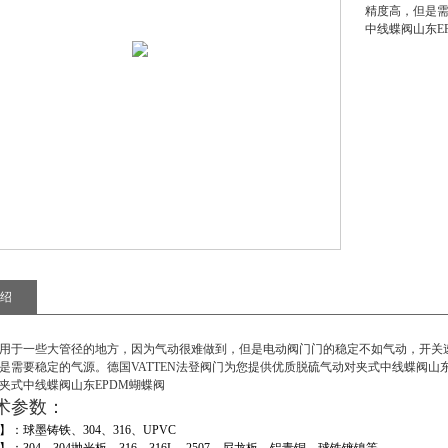
精度高，但是需
中线蝶阀山东E
绍
用于一些大管径的地方，因为气动很难做到，但是电动阀门门的稳定不如气动，开关
是需要稳定的气源。德国VATTEN法登阀门为您提供优质
脱硫气动对夹式中线蝶阀山东
夹式中线蝶阀山东EPDM蝴蝶阀
术参数
：
】：球墨铸铁、
304
、
316
、
UPVC