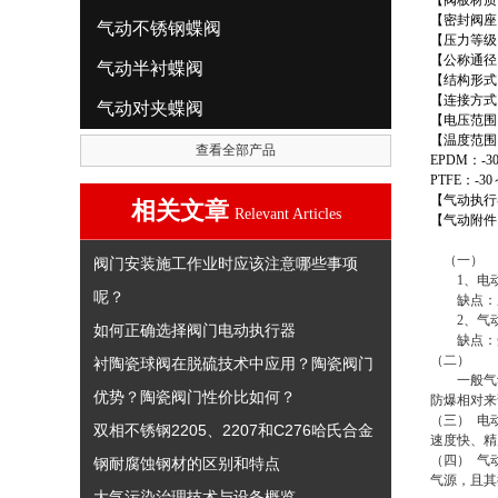
【阀板材质
【密封阀座
气动不锈钢蝶阀
【压力等级
【公称通径
气动半衬蝶阀
【结构形式
【连接方式
气动对夹蝶阀
【电压范围
【温度范围
查看全部产品
EPDM
：
-3
PTFE
：
-30
【气动执行
相关文章
Relevant Articles
【气动附件
（一）
阀门安装施工作业时应该注意哪些事项
1、电动
呢？
缺点：成
2、气动
如何正确选择阀门电动执行器
缺点：受
（二）
衬陶瓷球阀在脱硫技术中应用？陶瓷阀门
一般气动
优势？陶瓷阀门性价比如何？
防爆相对来
（三） 电
双相不锈钢2205、2207和C276哈氏合金
速度快、精
（四） 气
钢耐腐蚀钢材的区别和特点
气源，且其
大气污染治理技术与设备概览