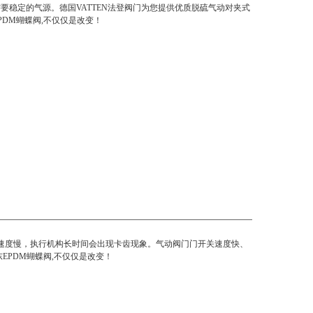
要稳定的气源。德国VATTEN法登阀门为您提供优质脱硫气动对夹式
PDM蝴蝶阀,不仅仅是改变！
速度慢，执行机构长时间会出现卡齿现象。气动阀门门开关速度快、
EPDM蝴蝶阀
,不仅仅是改变！