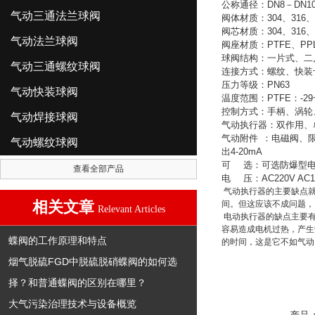
公称通径：
DN8
－
DN1
气动三通法兰球阀
阀体材质：
304
、
316
、
阀芯材质：
304
、
316
、
气动法兰球阀
阀座材质：
PTFE
、
PP
球阀结构：一片式、二
气动三通螺纹球阀
连接方式：螺纹、快装
压力等级：
PN63
气动快装球阀
温度范围：
PTFE
：
-29
控制方式：手柄、涡轮
气动焊接球阀
气动执行器：双作用、
气动附件
：电磁阀、
气动螺纹球阀
出
4-20mA
可
选：可选防爆型
查看全部产品
电
压：
AC220V AC1
气动执行器的主要缺点就
相关文章
间。但这应该不成问题，
Relevant Articles
电动执行器的缺点主要有
容易造成电机过热，产生
蝶阀的工作原理和特点
的时间，这是它不如气动
烟气脱硫FGD中脱硫脱硝蝶阀的如何选
择？和普通蝶阀的区别在哪里？
大气污染治理技术与设备概览