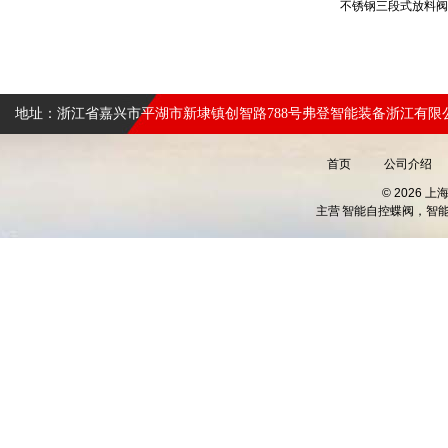
不锈钢三段式放料
地址：浙江省嘉兴市平湖市新埭镇创智路788号弗登智能装备浙江有限
首页
公司介绍
© 2026 
主营
智能自控蝶阀，智