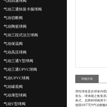
气动四通球阀
气动三通快装卡箍球阀
气动切断阀
气动陶瓷球阀
气动三段式法兰球阀
气动保温阀
气动高压球阀
气动三通Y型球阀
气动三通UPVC球阀
气动UPVC球阀
详细介绍
气动罐底阀
弹性球体是在球体内壁
气动薄型球阀
形头，球体随之恢复原
角式。后两种球阀用于
气动V型球阀
德国
VATTEN
气动耐酸