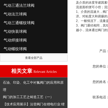
及介质的浓度等诸因素
气动三通法兰球阀
流道面积便可小些；流
1
、介质的流速大，阀
气动法兰球阀
济。对粘度大和易爆的
2
、一般情况下，流量
气动三通螺纹球阀
3
、阀门通径相同，其
越小，流体通过阀门的
气动快装球阀
气动焊接球阀
气动螺纹球阀
产品
查看全部产品
您的单位
相关文章
Relevant Articles
您的姓名
石油、印染、化工中衬氟阀门的应用和原
理
阀门的加工工艺之铸造工艺（一）
联系电话
【技术应用展示】法登阀门在锂电行业:锂