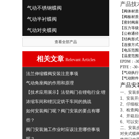
产品技
气动不锈钢蝶阀
【阀体材质
【阀板材质
气动半衬蝶阀
【密封阀座
【压力等级
气动对夹蝶阀
【公称通径
【结构形式
查看全部产品
【连接方式
【电压范围
【温度范围
相关文章
Relevant Articles
EPDM
：
-3
PTFE
：
-30
【气动执行
法兰伸缩蝶阀安装注意事项
【气动附件
气动角座阀的作用和原理
产品安
【技术应用展示】法登阀门在锂电行业:锂
一、安装
1
、安装开
浓缩车间和锂沉淀烘干车间的挑战
2
、仔细核
3
、检查阀
如何安装阀门呢？阀门安装的要点有哪
4
、开箱后
些？
6
、可以安
二、安装
阀门安装施工作业时应该注意哪些事项
对夹式蝶
呢？