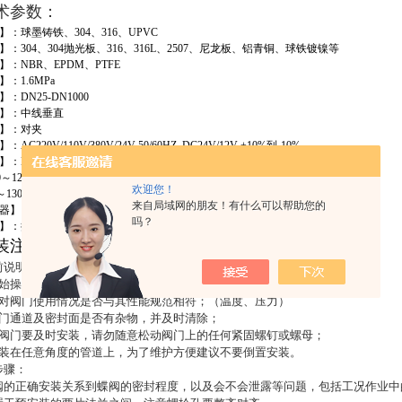
术参数
：
】：球墨铸铁、
304
、
316
、
UPVC
】：
304
、
304
抛光板、
316
、
316L
、
2507
、尼龙板、铝青铜、球铁镀镍等
】：
NBR
、
EPDM
、
PTFE
】：
1.6MPa
】：
DN25-DN1000
】：中线垂直
】：对夹
】：
AC220V/110V/380V/24V 50/60HZ DC24V/12V +10%
到
-10%
】：
NBR
：
-30
～
80
℃
0
～
120
℃
欢迎您！
～
130
℃
来自局域网的朋友！有什么可以帮助您的
器】：双作用、单作用
吗？
】：换向电磁阀、限位开关、空气过滤减压阀、电气定位器、手轮机
装注意事项
：
前说明：
始操作前，用空气喷洗清除配管上的外物，配管内面用清水清洗干净。
对阀门使用情况是否与其性能规范相符；（温度、压力）
门通道及密封面是否有杂物，并及时清除；
阀门要及时安装，请勿随意松动阀门上的任何紧固螺钉或螺母；
装在任意角度的管道上，为了维护方便建议不要倒置安装。
步骤：
阀的正确安装关系到蝶阀的密封程度，以及会不会泄露等问题，包括工况作业中