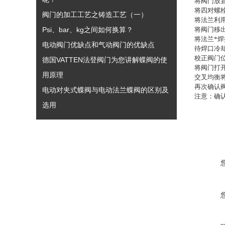
将阀门放
将四对螺
阀门的加工工艺之铸造工艺（一）
将法兰利
Psi、bar、kg之间如何换算？
将阀门移
将法兰*
电动阀门优缺点和气动阀门的优缺点
待焊口冷
校正阀门
德国VATTEN法登阀门为您讲解蝶阀的使
将阀门打
用原理
交叉均衡
再次确认
电动对夹式蝶阀与电动法兰蝶阀的区别及
注意：确
选用