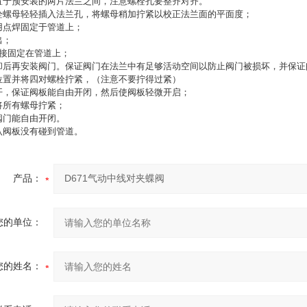
置于预安装的两片法兰之间，注意螺栓孔要整齐对齐。
栓螺母轻轻插入法兰孔，将螺母稍加拧紧以校正法兰面的平面度；
用点焊固定于管道上；
出；
焊接固定在管道上；
却后再安装阀门。保证阀门在法兰中有足够活动空间以防止阀门被损坏，并保证
位置并将四对螺栓拧紧，（注意不要拧得过紧）
开，保证阀板能自由开闭，然后使阀板轻微开启；
将所有螺母拧紧；
阀门能自由开闭。
认阀板没有碰到管道。
产品：
您的单位：
您的姓名：