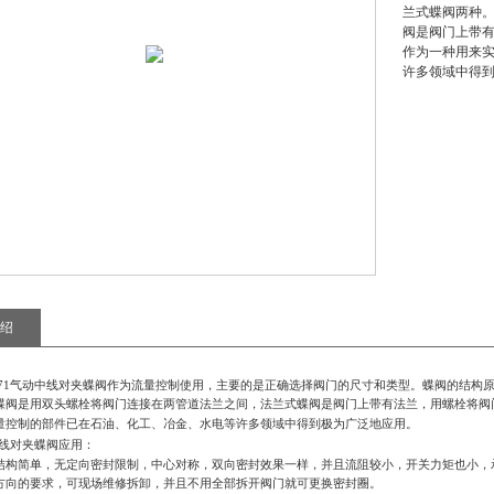
兰式蝶阀两种
阀是阀门上带有
作为一种用来
许多领域中得
绍
671气动中线对夹蝶阀
作为流量控制使用，主要的是正确选择阀门的尺寸和类型。蝶阀的结构
蝶阀是用双头螺栓将阀门连接在两管道法兰之间，法兰式蝶阀是阀门上带有法兰，用螺栓将阀
量控制的部件已在石油、化工、冶金、水电等许多领域中得到极为广泛地应用。
中线对夹蝶阀
应用
：
结构简单，无定向密封限制，中心对称，双向密封效果一样，并且流阻较小，开关力矩也小，
方向的要求，可现场维修拆卸，并且不用全部拆开阀门就可更换密封圈。