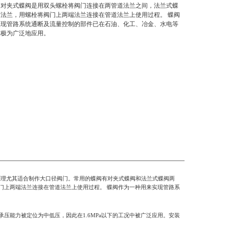
。对夹式蝶阀是用双头螺栓将阀门连接在两管道法兰之间，法兰式蝶
法兰，用螺栓将阀门上两端法兰连接在管道法兰上使用过程。 蝶阀
实现管路系统通断及流量控制的部件已在石油、化工、冶金、水电等
到极为广泛地应用。
原理尤其适合制作大口径阀门。常用的蝶阀有对夹式蝶阀和法兰式蝶阀两
门上两端法兰连接在管道法兰上使用过程。 蝶阀作为一种用来实现管路系
承压能力被定位为中低压，因此在
1.6MPa
以下的工况中被广泛应用。安装