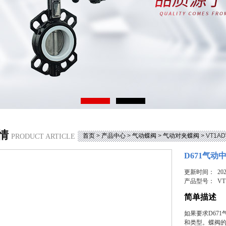
情
首页
>
产品中心
>
气动蝶阀
>
气动对夹蝶阀
> VT1
PRODUCT ARTICLE
D671气动
更新时间： 2026
产品型号：
VT
简单描述
如果要求D67
和类型。蝶阀