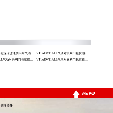
D671淄博反硝化深床滤池的污水气动调节蝶阀
VT1AEW11ALL气动对夹阀门包胶 蝶阀 阀门 淄博
VT1AEW11ALL气动对夹阀门包胶蝶阀 阀门 山东阀门
VT1AEW11ALL气动对夹阀门包胶蝶阀 阀门 山东办事处
管理登陆