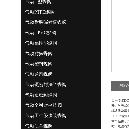
气动U型蝶阀
气动PTFE蝶阀
气动耐酸碱衬氟蝶阀
气动UPVC蝶阀
气动高性能蝶阀
气动衬氟蝶阀
气动塑料蝶阀
气动通风蝶阀
气动硬密封法兰蝶阀
详细介
气动硬密封蝶阀
如果要求
D
气动全衬对夹蝶阀
种。对夹式
统通断及流
气动卫生级快装蝶阀
D671气动
本产品由于
气动法兰蝶阀
时一般没有