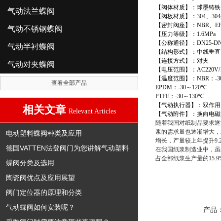
【阀体材质】：球墨铸铁
气动法兰蝶阀
【阀板材质】：
304
、
304
【密封阀座】：
NBR
、
E
气动不锈钢蝶阀
【压力等级】：
1.6MPa
【公称通径】：
DN25-DN
气动半衬蝶阀
【结构形式】：中线垂直
【连接方式】：对夹
气动对夹蝶阀
【电压范围】：
AC220V/
【温度范围】：
NBR
：
-3
查看全部产品
EPDM
：
-30
～
120
℃
PTFE
：
-30
～
130
℃
【气动执行器】：双作用
相关文章
Relevant Articles
【气动附件】：换向电磁
随着我国对纸制品要求逐
浆的需求量也逐渐增大，
电动塑料蝶阀种类及应用
增长，产量较上年提升9.2
德国VATTEN法登阀门为您讲解气动塑料
在我国纸浆制造业中，虽然
占全部纸浆生产量的15.9
蝶阀分类及选用
陶瓷阀优点及应用展望
阀门定位器的原理和分类
气动蝶阀如何安装呢？
产品