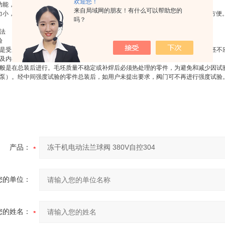
欢迎您！
功能，在球体、阀杆、阀体之间设置弹簧，能将开关过程产生的静电导出。
来自局域网的朋友！有什么可以帮助您的
力小，全通径的球阀基本没有流阻，开闭迅速，从全开到全关只要旋转90°，操作方便
吗？
法
验
是受压容器，故需满足承受介质压力而不渗漏的要求，故阀体、阀盖等零件的毛坯不
及内在质量的严格检验外，还应逐台进行强度试验，以保证阀门的使用性能。
般是在总装后进行。毛坯质量不稳定或补焊后必须热处理的零件，为避免和减少因试
泵）。经中间强度试验的零件总装后，如用户未提出要求，阀门可不再进行强度试验
产品：
您的单位：
您的姓名：