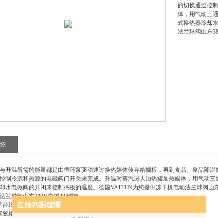
的切换通过控
体，用气动三
式换热器冷却水
法兰球阀山东38
绍
与升温所需的能量都是由循环泵驱动通过换热媒体传导给搁板，再到食品。食品降温
控制冷源和热源的电磁阀门开关来完成。升温时蒸汽进人加热罐加热媒体，用气动三
却水电做阀的开闭来控制搁板的温度。德国VATTEN为您提供
冻干机电动法兰球阀山东3
法兰球阀山东380V自控304球阀
平台ISO5211标准设计，无需其它支架和连接轴，即可与执行装置进行连接安装。
溶胶精密铸造，外形美观，紧密可靠，密封性好，使用范围广。