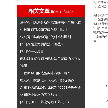
3、防静电
4、流体阻
相关文章
Relevant Articles
阀门试验方
1.1 强度试
法登阀门为您分析粉煤灰酸法生产氧化铝
阀门可看成
坯进行外表
中衬氟阀门和陶瓷阀的应用探讨
强度试验一
气动阀门与电动阀门的对比和区别
（常称为毛
验。
阀门汽蚀应对的办法有哪些？
阀门的手动装置
电动对夹式蝶阀与电动法兰蝶阀的区别及
选用
工程师阀门的选型要素有哪些呢？
电动阀门优缺点和气动阀门的优缺点
双相不锈钢2205、2207和C276哈氏合金
钢耐腐蚀钢材的区别和特点
阀门的加工工艺之铸造工艺（一）