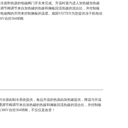
制冷源和热源的电磁阀门开关来完成。升温时蒸汽进人加热罐加热媒
通调节阀调节来自加热罐的热媒和搁板回流热媒的混合比，并控制板
电做阀的开闭来控制搁板的温度。德国VATTEN为您提供冻干机电动
0V自控304球阀
的冷源由制冷系统提供，食品升温的热源由加热罐提供，降温与升温
通调节阀调节来自加热罐的热媒和搁板回流热媒的混合比，并控制板
80V自控304球阀
，不仅仅是改变！