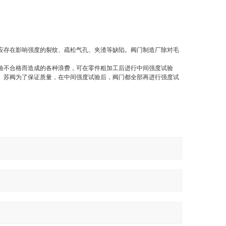
。
应存在影响强度的裂纹、疏松气孔、夹渣等缺陷。阀门制造厂除对毛
验不合格而造成的各种浪费，可在零件粗加工后进行中间强度试验
。苏阀为了保证质量，在中间强度试验后，阀门都全部再进行强度试