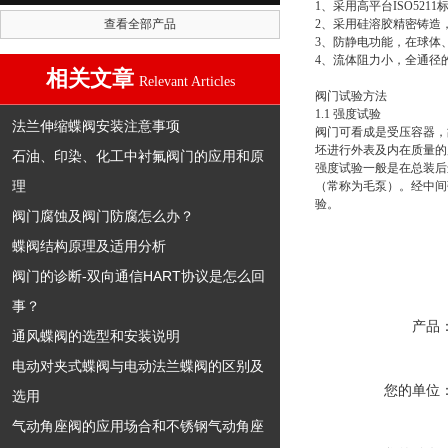
1、采用高平台ISO52
查看全部产品
2、采用硅溶胶精密铸造
3、防静电功能，在球体
4、流体阻力小，全通径
相关文章
Relevant Articles
阀门试验方法
1.1 强度试验
法兰伸缩蝶阀安装注意事项
阀门可看成是受压容器，
坯进行外表及内在质量的
石油、印染、化工中衬氟阀门的应用和原
强度试验一般是在总装后
理
（常称为毛泵）。经中间
验。
阀门腐蚀及阀门防腐怎么办？
蝶阀结构原理及适用分析
阀门的诊断-双向通信HART协议是怎么回
事？
产品
通风蝶阀的选型和安装说明
电动对夹式蝶阀与电动法兰蝶阀的区别及
您的单位
选用
气动角座阀的应用场合和不锈钢气动角座