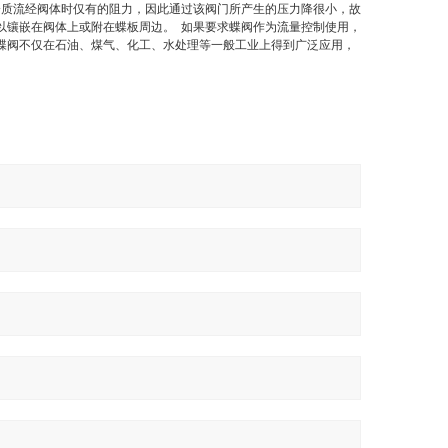
介质流经阀体时仅有的阻力，因此通过该阀门所产生的压力降很小，故
以镶嵌在阀体上或附在蝶板周边。 如果要求蝶阀作为流量控制使用，
蝶阀不仅在石油、煤气、化工、水处理等一般工业上得到广泛应用，