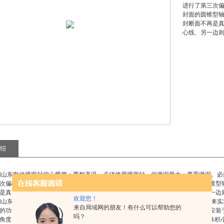
进行了第三次
封面的圆锥型
封断面不再是
心线、另一边
绍
阀山东电动硬密封偏心蝶阀
：要耐高温、必须使用硬密封、但泄漏量大；要零泄漏、必
次偏心。其结构特征为在双偏心的阀杆轴心位置偏心的同时、使蝶板密封面的圆锥型
是真圆、而是椭圆、其密封面形状也因此而不对称、一边倾斜于本体中心线、另一边
欢迎您！
阀山东电动硬密封偏心蝶阀
是硬密封蝶阀，是以圆形蝶板（密闭件）随阀轴的转动来实
来自局域网的朋友！有什么可以帮助您的
的功能。硬密封蝶阀在低压大中口径管道上的使用越来越多。硬密封蝶阀的蝶板安装
吗？
角度为0°~90°之间，旋转到90°时，阀门则呈全开状态。 硬密封蝶阀结构简单、体