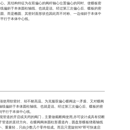
偏心。其结构特征为在双偏心的阀杆轴心位置偏心的同时、使蝶板密
轴线偏斜于本体圆柱轴线、也就是说、经过第三次偏心后、蝶板的密
真圆、而是椭圆、其密封面形状也因此而不对称、一边倾斜于本体中
则平行于本体中心线。
须使用软密封、却不耐高温。为克服双偏心蝶阀这一矛盾、又对蝶阀
轴线偏斜于本体圆柱轴线、也就是说、经过第三次偏心后、蝶板的密
则平行于本体中心线。
现管道的开启或关闭的阀门，主要做截断阀使用,亦可设计成具有切断
于管道的直径方向。在蝶阀阀体圆柱形通道内，圆盘形蝶板绕着轴线
积小、重量轻，只由少数几个零件组成。而且只需旋转90°即可快速启