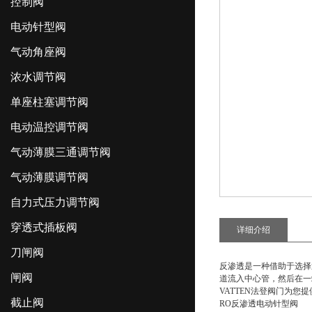
控制阀
电动针型阀
气动角座阀
浓水调节阀
单座柱塞调节阀
电动温控调节阀
气动薄膜三通调节阀
气动薄膜调节阀
自力式压力调节阀
穿透式插板阀
详细介绍
刀闸阀
反渗透是一种借助于选择
闸阀
道流入中心管，然后在一
VATTEN法登阀门为您
截止阀
RO反渗透电动针型阀