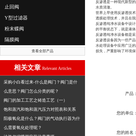
反渗透是一种现代新型的
止回阀
水质清澈。
世界上早使用反渗透技术
Y型过滤器
透膜处理技术，并且在我
反渗透纯净水设备中设计
粉末蝶阀
的平衡状态下，就是液体
反渗透纯净水设备都是采
隔膜阀
反渗透设备因为一些产品
水处理设备中应用广泛的
查看全部产品
损失，严重影响了环境保
相关文章
Relevant Articles
采购小白看过来-什么是阀门？阀门是什
么意思？阀门怎么分类的呢？
产品
阀门的加工工艺之铸造工艺（一）
饱和蒸汽和饱和蒸汽压力对照表和关系
您的单位
阳极氧化是什么？阀门的气动执行器为什
么需要氧化处理呢？
您的姓名