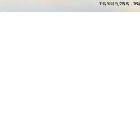
主营
智能自控蝶阀，智