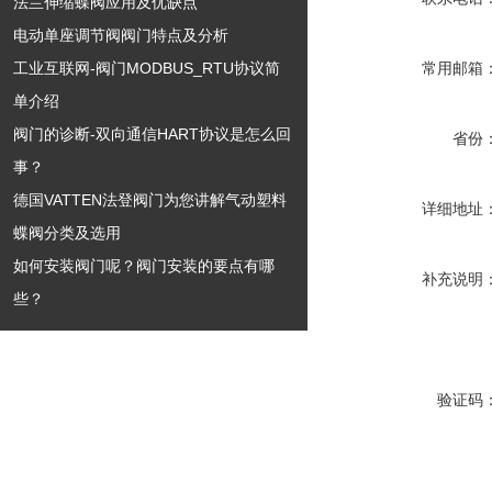
法兰伸缩蝶阀应用及优缺点
电动单座调节阀阀门特点及分析
工业互联网-阀门MODBUS_RTU协议简
常用邮箱
单介绍
阀门的诊断-双向通信HART协议是怎么回
省份
事？
德国VATTEN法登阀门为您讲解气动塑料
详细地址
蝶阀分类及选用
如何安装阀门呢？阀门安装的要点有哪
补充说明
些？
验证码